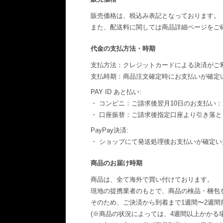
販売価格は、税込み表記となっております。
また、配送料に関しては商品詳細ページをご
代金の支払方法・時期
支払方法：クレジットカードによる決済がご
支払時期：商品注文確定時にお支払いが確定
PAY ID あと払い:
・ コンビニ：ご請求後翌月10日のお支払い：
・ 口座振替：ご請求後指定口座より引き落
PayPay決済:
・ ショップにて発送処理後お支払いが確定い
商品のお届け時期
商品は、全て海外で買い付けております。
現地の提携業者のもとで、商品の検品・梱包
そのため、ご決済から到着まで1週間〜2週
(※商品の状況によっては、4週間以上かかる